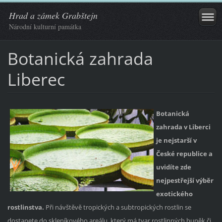
Hrad a zámek Grabštejn
Národní kulturní památka
Botanická zahrada
Liberec
Botanická
zahrada v Liberci
je nejstarší v
České republice a
uvidíte zde
nejpestřejší výběr
exotického
rostlinstva.
Při návštěvě tropických a subtropických
rostlin se
dostanete do skleníkového areálu, který má tvar rostlinných buněk či