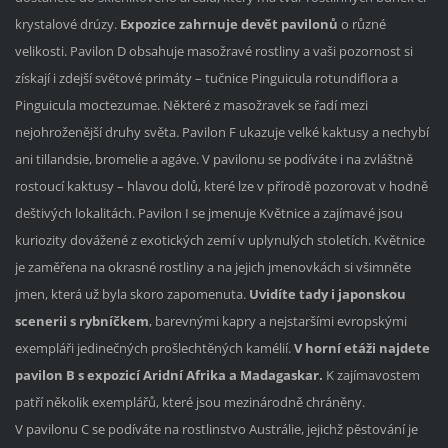
krystalové drúzy.
Expozice zahrnuje devět pavilonů
o různé
velikosti. Pavilon D obsahuje masožravé rostliny a vaši pozornost si
získají i zdejší světové primáty – tučnice Pinguicula rotundiflora a
Pinguicula moctezumae. Některé z masožravek se řadí mezi
nejohroženější druhy světa. Pavilon F ukazuje velké kaktusy a nechybí
ani tillandsie, bromelie a agáve. V pavilonu se podíváte i na zvláštně
rostoucí kaktusy – hlavou dolů, které lze v přírodě pozorovat v hodně
deštivých lokalitách. Pavilon I se jmenuje Květnice a zajímavé jsou
kuriozity dovážené z exotických zemí v uplynulých stoletích. Květnice
je zaměřena na okrasné rostliny a na jejich jmenovkách si všimněte
jmen, která už byla skoro zapomenuta.
Uvidíte tady i japonskou
scenerii s rybníčkem
, barevnými kapry a nejstaršími evropskými
exempláři jedinečných prošlechtěných kamélií.
V horní etáži najdete
pavilon B s expozicí Aridní Afrika a Madagaskar.
K zajímavostem
patří několik exemplářů, které jsou mezinárodně chráněny.
V pavilonu C se podíváte na rostlinstvo Austrálie, jejichž pěstování je