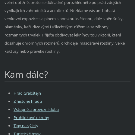
velmi obtížné, proto se důkladně porozhlédněte po práci zdejších
vynikajících zahradníků a architektů. Nezklame vás ani bohatá
venkovní expozice s alpinem s horskou květenou, dále s pěnišníky,
plaménky, keři, divokými i ušlechtilými růžemi a se záhony
rozmanitých trvalek. Přijďte obdivovat leknínovitou viktorii, která
dosahuje ohromných rozměrů, orchideje, masožravé rostliny, velké
kaktusy nebo pravěké rostliny.
Kam dále?
Hrad Grabštejn
Z historie hradu
Vstupné a provozní doba
Prohlídkové okruhy
Tipy na výlety
Turistické trasy