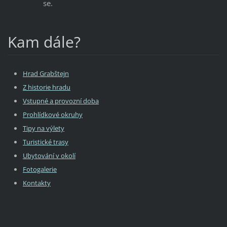
se.
Kam dále?
Hrad Grabštejn
Z historie hradu
Vstupné a provozní doba
Prohlídkové okruhy
Tipy na výlety
Turistické trasy
Ubytování v okolí
Fotogalerie
Kontakty